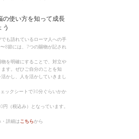
脳の使い方を知って成長
ょう
びでも語れているローマ人への手
節〜8節には、7つの賜物が記され
。
賜物を明確にすることで、対立や
ります。ぜひご自分のことを知
を活かし、人を活かしていきまし
チェックシートで30分ぐらいかか
00円（税込み）となっています。
み・詳細は
こちら
から