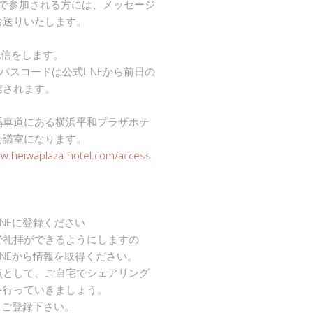
mで参加される方には、メッセージ
お送りいたします。
で配信をします。
Dとパスコードは公式LINEから前日の
信されます。
馬車道にある横浜平和プラザホテ
会議室になります。
ww.heiwaplaza-hotel.com/access
INEに登録ください
で礼拝ができるようにしますの
INEから情報を取得ください。
点として、ご自宅でシェアリング
を行っていきましょう。
Eにご登録下さい。