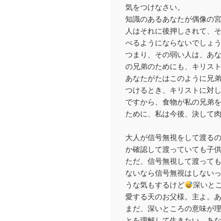
気をつけなさい。
知識のあるあなたが偶像の
人はそれに後押しされて、
べるようにならないでしょ
つまり、その弱い人は、あ
の兄弟のためにも、キリス
あなたがたはこのように兄
つけるとき、キリストに対
ですから、食物が私の兄弟
ために、私は今後、決して
大人が信号無視をして渡る
か確認して渡っていても子
ただ、信号無視して渡って
ないなら信号無視はしない
うな気もするけど
深いと
愛する天のお父様。主よ。
まだ、深いところの意味が
とを理解して生きたい。あ