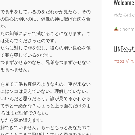
Welcome 
宮で食事をしているのをだれかが見たら、その
私たちは
その良心は弱いのに、偶像の神に献げた肉を食
うか。
: honm
なたの知識によって滅びることになります。こ
トは死んでくださったのです。
LINE
弟たちに対して罪を犯し、彼らの弱い良心を傷
して罪を犯しているのです。
https://li
をつまずかせるのなら、兄弟をつまずかせない
肉を食べません。
のを見て子供も真似るようなもの。車が来ない
供にはソコは見えていない。理解していない。
もいいんだと思うだろう。誰が見てるかわから
って事と一緒かな？ちょっと上っ面なだけのよ
ころはまだ理解できない。
あなたを褒め讃えます。
理解できていません。もっともっとあなたのこ
なたのふところに飛び込んでいく勇気をありが