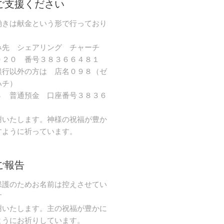
ご支援ください
働きは献金という形で行っており
み先 シェアリング チャーチ
９２０ 番号３８３６６４８１
銀行以外の方は 店名０９８（ゼ
ハチ）
８ 普通預金 口座番号３８３６
謝いたします。神様の祝福が豊か
すように祈っています。
ご報告
保護のためお名前は控えさせてい
す
謝いたします。主の祝福が豊かに
ようにお祈りしています。