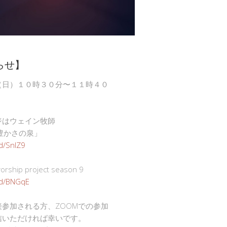
らせ】
（日）１０時３０分〜１１時４０
ジはウェイン牧師
豊かさの泉」
gd/SnlZ9
ship project season 9
.gd/BNGqE
接参加される方、ZOOMでの参加
信いただければ幸いです。