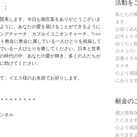
活動を
）：
私たちの
賛美します。今日も御言葉をありがとうございま
ます。
ように、あなたの愛を届けることができるように
お振り込
ングチャーチ、カフルイユニオンチャーチ、Tree
記号１０
キリスト教会に教会に属している一人ひとりを祝福して
ゆうちょ
でいる一人ひとりを癒してください。日本と世界
ロキユウ
の時代の中、あなたの愛が輝き、多くの人たちが
店番０９
に助けてください。
６４８
心より感
て、イエス様のお名前でお祈りします。
にありま
献金の
＊＊＊＊＊＊＊＊
個人情報
ャンネル
ただきま
心より感
あります