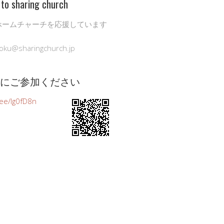
to sharing church
ホームチャーチを応援しています
oku@sharingchurch.jp
公式にご参加ください
n.ee/Ig0fD8n