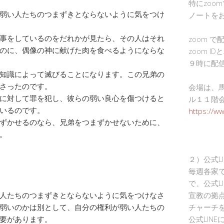
特にzoo
弱い人たちのつまずきとならないように気をつけ
ノートを
事をしているのをだれかが見たら、その人はそれ
zoom 
のに、偶像の神に献げた肉を食べるようにならな
zoom I
９時に配
知識によって滅びることになります。この兄弟の
さったのです。
会場は、
に対して罪を犯し、彼らの弱い良心を傷つけると
ル１１階
いるのです。
https://w
ずかせるのなら、兄弟をつまずかせないために、
。
２）公式L
毎週各家
で、公式L
人たちのつまずきとならないように気をつけなさ
宣教の拠
弱いのかは別として、自分の権利が弱い人たちの
チャーチ
要があります。
公式LIN