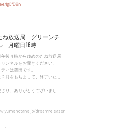
n.ee/Ig0fD8n
たね放送局 グリーンチ
ル 月曜日16時
日午後４時からゆめのたね放送局
チャンネルをお聞きください。
リティは篠田です。
は２月をもちまして、終了いたし
ださり、ありがとうございまし
ww.yumenotane.jp/dreamreleaser