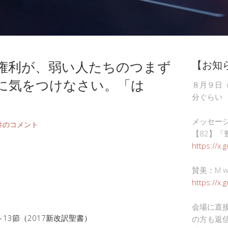
権利が、弱い人たちのつまず
【お知
に気をつけなさい。「は
８月９日
分ぐらい
メッセー
件のコメント
【82】「
https://x.
賛美：M wor
https://x
会場に直
13節（2017新改訳聖書）
の方も返