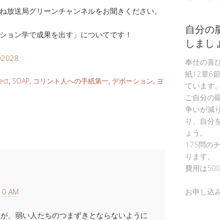
ね放送局グリーンチャンネルをお聞きください。
自分の
ション学で成果を出す」についてです！
しまし
/02028
奉仕の喜
紙12章6
ect
,
SOAP
,
コリント人への手紙第一
,
デボーション
,
ヨ
ています
ご自分の
争いが減
り、自分
ょう。
175問の
ります。
費用は50
10 AM
お申し込
利が、弱い人たちのつまずきとならないように