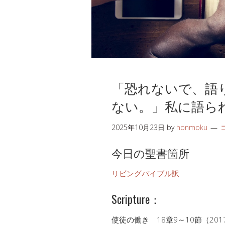
「恐れないで、語
ない。」私に語ら
2025年10月23日
by
honmoku
今日の聖書箇所
リビングバイブル訳
Scripture：
使徒の働き 18章9～10節（20