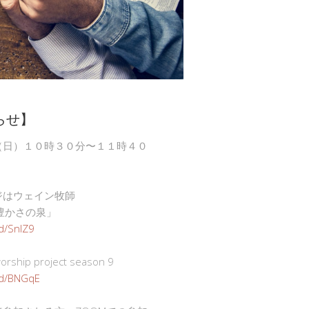
らせ】
（日）１０時３０分〜１１時４０
ジはウェイン牧師
豊かさの泉」
gd/SnlZ9
ship project season 9
.gd/BNGqE