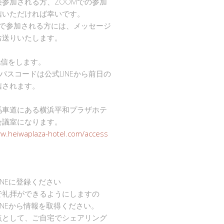
接参加される方、ZOOMでの参加
信いただければ幸いです。
mで参加される方には、メッセージ
お送りいたします。
で配信をします。
Dとパスコードは公式LINEから前日の
信されます。
馬車道にある横浜平和プラザホテ
会議室になります。
ww.heiwaplaza-hotel.com/access
INEに登録ください
で礼拝ができるようにしますの
INEから情報を取得ください。
点として、ご自宅でシェアリング