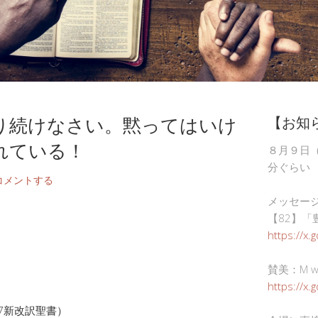
り続けなさい。黙ってはいけ
【お知
れている！
８月９日
分ぐらい
コメントする
メッセー
【82】「
https://x.
賛美：M wor
https://x
17新改訳聖書）