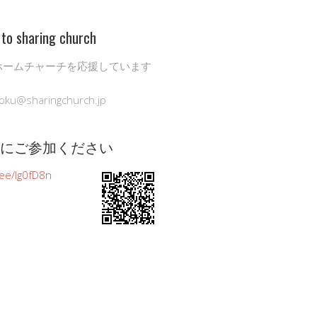
to sharing church
ホームチャーチを応援しています
oku@sharingchurch.jp
公式にご参加ください
n.ee/Ig0fD8n