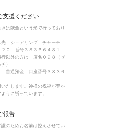
ご支援ください
働きは献金という形で行っており
み先 シェアリング チャーチ
９２０ 番号３８３６６４８１
銀行以外の方は 店名０９８（ゼ
ハチ）
８ 普通預金 口座番号３８３６
謝いたします。神様の祝福が豊か
すように祈っています。
ご報告
保護のためお名前は控えさせてい
す