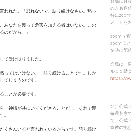
会場に直
の方も返
言われた。「恐れないで、語り続けなさい。黙っ
特にzoo
ノートを
、あなたを襲って危害を加える者はいない。この
るのだから。」
zoom 
zoom I
９時に配
して受け取りました。
会場は、
ル１１階
黙ってはいけない。」語り続けることです。しか
https://w
してしまうのです。
ることが必要です。
２）公式L
ら、神様が共にいてくださることだし、それで襲
毎週各家
す。
で、公式L
宣教の拠
たくさんいると言われているからです。語り続け