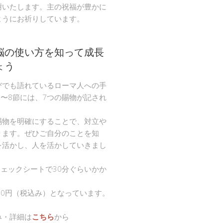
謝いたします。主の祝福が豊かに
ようにお祈りしています。
脳の使い方を知って成長
ょう
びでも語れているローマ人への手
節〜8節には、7つの賜物が記され
。
賜物を明確にすることで、対立や
ります。ぜひご自分のことを知
を活かし、人を活かしていきまし
チェックシートで30分ぐらいかか
00円（税込み）となっています。
み・詳細は
こちら
から