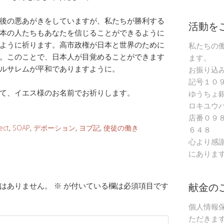
後の悪あがきをしていますが、私たちが勝利する
活動を
本の人たちもあなたを信じることができるように
ように祈ります。高市政権が日本と世界のために
私たちの
。このことで、日本人が目覚めることができます
ます。
ルサレムが平和でありますように。
お振り込
記号１０
て、イエス様のお名前でお祈りします。
ゆうちょ
ロキユウ
店番０９
ect
,
SOAP
,
デボーション
,
ヨブ記
,
使徒の働き
６４８
心より感
にありま
献金の
はありません。
※
が付いている欄は必須項目です
個人情報
ただきま