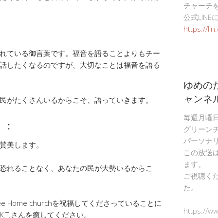
チャーチ
公式LIN
https://li
れている御言葉です。福音を語ることよりもチー
話したくなるのですが、大切なことは福音を語る
ゆめの
ャンネ
民がたくさんいるからこそ、語っていきます。
毎週月曜
）：
グリーン
パーソナ
賛美します。
この放送
ます。
恐れることなく、あなたの民が大勢いるからこ
ご視聴く
た。
h、Tree Home churchを祝福してくださっていることに
https://w
.T.さんを癒してください。