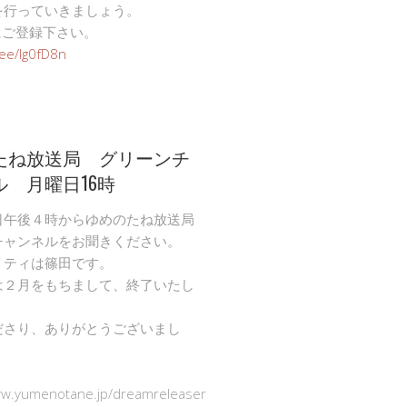
を行っていきましょう。
Eにご登録下さい。
n.ee/Ig0fD8n
たね放送局 グリーンチ
ル 月曜日16時
日午後４時からゆめのたね放送局
チャンネルをお聞きください。
リティは篠田です。
は２月をもちまして、終了いたし
ださり、ありがとうございまし
ww.yumenotane.jp/dreamreleaser