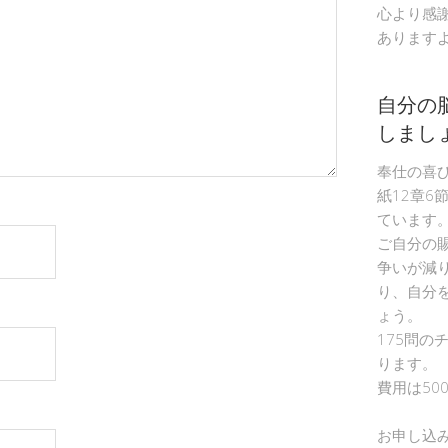
心より感
あります
自分の
しまし
奉仕の喜
紙12章6
ています
ご自分の
争いが減
り、自分
ょう。
175問の
ります。
費用は50
お申し込