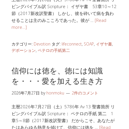
ビングバイブル訳 Scripture： イザヤ書 53章10～12
節（2017新改訳聖書） しかし、彼を砕いて病を負わ
せることは主のみこころであった。彼が …
[Read
more…]
カテゴリー:
Devotion
タグ:
lifeconnect
,
SOAP
,
イザヤ書
,
デボーション
,
ペテロの手紙第二
信仰には徳を、徳には知識
を・・・愛を加える生き方
2026年7月27日
by
honmoku
2件のコメント
主暦2026年7月27日（土）5786年 Av 13 聖書箇所 リ
ビングバイブル訳 Scripture： ペテロの手紙 第二 1
章5～8節（2017新改訳聖書） だからこそ、あなたが
たはあらゆる熱意を傾けて、信仰には徳を …
[Read