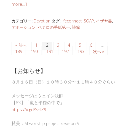
more…]
カテゴリー:
Devotion
タグ:
lifeconnect
,
SOAP
,
イザヤ書
,
デボーション
,
ペテロの手紙第一
,
詩篇
« 前へ
1
2
3
4
5
6
…
189
190
191
192
193
次へ »
【お知らせ】
８月１６日（日）１０時３０分〜１１時４０分ぐらい
メッセージはウェイン牧師
【83】「嵐と平穏の中で」
https://x.gd/SnlZ9
賛美：M worship project season 9