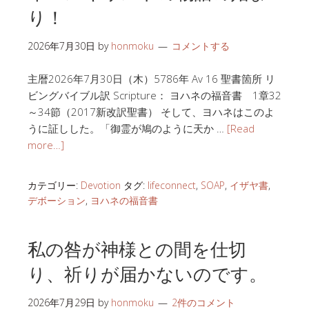
り！
2026年7月30日
by
honmoku
コメントする
主暦2026年7月30日（木）5786年 Av 16 聖書箇所 リ
ビングバイブル訳 Scripture： ヨハネの福音書 1章32
～34節（2017新改訳聖書） そして、ヨハネはこのよ
うに証しした。「御霊が鳩のように天か …
[Read
more…]
カテゴリー:
Devotion
タグ:
lifeconnect
,
SOAP
,
イザヤ書
,
デボーション
,
ヨハネの福音書
私の咎が神様との間を仕切
り、祈りが届かないのです。
2026年7月29日
by
honmoku
2件のコメント