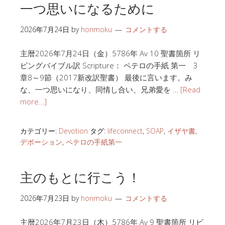
一つ思いになるために
2026年7月24日
by
honmoku
コメントする
主暦2026年7月24日（金）5786年 Av 10 聖書箇所 リ
ビングバイブル訳 Scripture： ペテロの手紙 第一 3
章8～9節（2017新改訳聖書） 最後に言います。み
な、一つ思いになり、同情し合い、兄弟愛を …
[Read
more…]
カテゴリー:
Devotion
タグ:
lifeconnect
,
SOAP
,
イザヤ書
,
デボーション
,
ペテロの手紙第一
主のもとに行こう！
2026年7月23日
by
honmoku
コメントする
主暦2026年7月23日（木）5786年 Av 9 聖書箇所 リビ