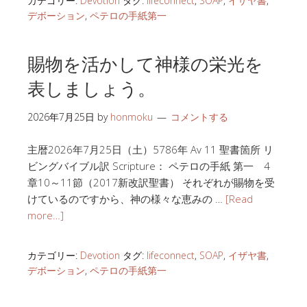
カテゴリー:
Devotion
タグ:
lifeconnect
,
SOAP
,
イザヤ書
,
デボーション
,
ペテロの手紙第一
賜物を活かして神様の栄光を
表しましょう。
2026年7月25日
by
honmoku
コメントする
主暦2026年7月25日（土）5786年 Av 11 聖書箇所 リ
ビングバイブル訳 Scripture： ペテロの手紙 第一 4
章10～11節（2017新改訳聖書） それぞれが賜物を受
けているのですから、神の様々な恵みの …
[Read
more…]
カテゴリー:
Devotion
タグ:
lifeconnect
,
SOAP
,
イザヤ書
,
デボーション
,
ペテロの手紙第一