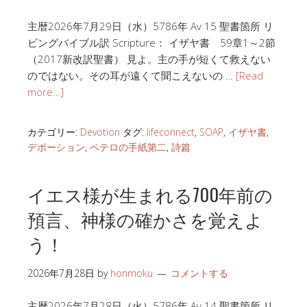
主暦2026年7月29日（水）5786年 Av 15 聖書箇所 リ
ビングバイブル訳 Scripture： イザヤ書 59章1～2節
（2017新改訳聖書） 見よ。主の手が短くて救えない
のではない。その耳が遠くて聞こえないの …
[Read
more…]
カテゴリー:
Devotion
タグ:
lifeconnect
,
SOAP
,
イザヤ書
,
デボーション
,
ペテロの手紙第二
,
詩篇
イエス様が生まれる700年前の
預言、神様の確かさを覚えよ
う！
2026年7月28日
by
honmoku
コメントする
主暦2026年7月28日（火）5786年 Av 14 聖書箇所 リ