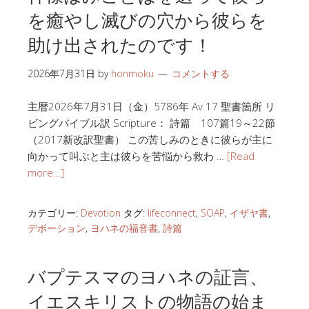
を癒やし滅びの穴から彼らを
助け出されたのです！
2026年7月31日
by
honmoku
コメントする
主暦2026年7月31日（金）5786年 Av 17 聖書箇所 リ
ビングバイブル訳 Scripture： 詩篇 107篇19～22節
（2017新改訳聖書） この苦しみのときに彼らが主に
向かって叫ぶと主は彼らを苦悩から救わ …
[Read
more…]
カテゴリー:
Devotion
タグ:
lifeconnect
,
SOAP
,
イザヤ書
,
デボーション
,
ヨハネの福音書
,
詩篇
バプテスマのヨハネの証言、
イエスキリストの物語の始ま