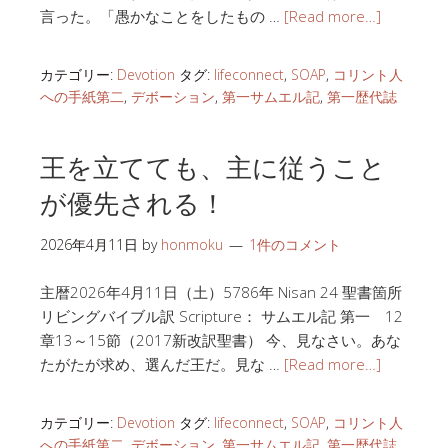
言った。「愚かなことをしたもの …
[Read more…]
カテゴリー:
Devotion
タグ:
lifeconnect
,
SOAP
,
コリント人
への手紙第二
,
デボーション
,
第一サムエル記
,
第一歴代誌
王を立てても、主に従うこと
が優先される！
2026年4月11日
by
honmoku
1件のコメント
主暦2026年4月11日（土）5786年 Nisan 24 聖書箇所
リビングバイブル訳 Scripture： サムエル記 第一 12
章13～15節（2017新改訳聖書） 今、見なさい。あな
たがたが求め、選んだ王だ。見な …
[Read more…]
カテゴリー:
Devotion
タグ:
lifeconnect
,
SOAP
,
コリント人
への手紙第二
,
デボーション
,
第一サムエル記
,
第一歴代誌