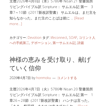
主暦2026年4月8日（水）5786年 Nisan 21 聖書箇所
リビングバイブル訳 Scripture： サムエル記 第一 3
章7～10節（2017新改訳聖書） サムエルは、まだ主を
知らなかった。まだ主のことばは彼に …
[Read
more…]
カテゴリー:
Devotion
タグ:
lifeconnect
,
SOAP
,
コリント人
への手紙第二
,
デボーション
,
第一サムエル記
,
詩篇
神様の恵みを受け取り、献げ
ていく信仰
2026年4月7日
by
honmoku
コメントする
主暦2026年4月7日（火）5786年 Nisan 20 聖書箇所
リビングバイブル訳 Scripture： サムエル記 第一 1
章26～28節（2017新改訳聖書） ハンナは言った。
「ああ、祭司様。あなたは生きておられ …
[Read