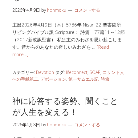
2026年4月9日
by
honmoku
コメントする
主暦2026年4月9日（木）5786年 Nisan 22 聖書箇所
リビングバイブル訳 Scripture： 詩篇 77篇11～12節
（2017新改訳聖書） 私は主のみわざを思い起こしま
す。昔からのあなたの奇しいみわざを …
[Read
more…]
カテゴリー:
Devotion
タグ:
lifeconnect
,
SOAP
,
コリント人
への手紙第二
,
デボーション
,
第一サムエル記
,
詩篇
神に応答する姿勢、聞くこと
が人生を変える！
2026年4月8日
by
honmoku
コメントする