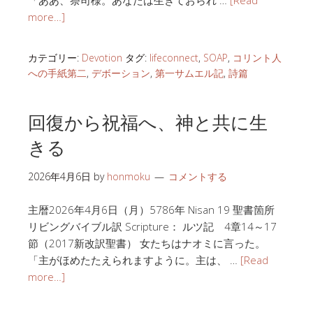
more…]
カテゴリー:
Devotion
タグ:
lifeconnect
,
SOAP
,
コリント人
への手紙第二
,
デボーション
,
第一サムエル記
,
詩篇
回復から祝福へ、神と共に生
きる
2026年4月6日
by
honmoku
コメントする
主暦2026年4月6日（月）5786年 Nisan 19 聖書箇所
リビングバイブル訳 Scripture： ルツ記 4章14～17
節（2017新改訳聖書） 女たちはナオミに言った。
「主がほめたたえられますように。主は、 …
[Read
more…]