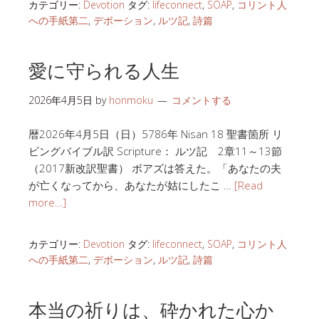
カテゴリー:
Devotion
タグ:
lifeconnect
,
SOAP
,
コリント人
への手紙第二
,
デボーション
,
ルツ記
,
詩篇
愛に守られる人生
2026年4月5日
by
honmoku
コメントする
暦2026年4月5日（日）5786年 Nisan 18 聖書箇所 リ
ビングバイブル訳 Scripture： ルツ記 2章11～13節
（2017新改訳聖書） ボアズは答えた。「あなたの夫
が亡くなってから、あなたが姑にしたこ …
[Read
more…]
カテゴリー:
Devotion
タグ:
lifeconnect
,
SOAP
,
コリント人
への手紙第二
,
デボーション
,
ルツ記
,
詩篇
本当の祈りは、砕かれた心か