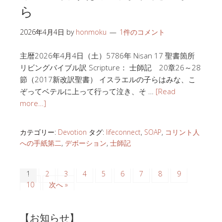
ら
2026年4月4日
by
honmoku
1件のコメント
主暦2026年4月4日（土）5786年 Nisan 17 聖書箇所
リビングバイブル訳 Scripture： 士師記 20章26～28
節（2017新改訳聖書） イスラエルの子らはみな、こ
ぞってベテルに上って行って泣き、そ …
[Read
more…]
カテゴリー:
Devotion
タグ:
lifeconnect
,
SOAP
,
コリント人
への手紙第二
,
デボーション
,
士師記
1
2
3
4
5
6
7
8
9
10
次へ »
【お知らせ】