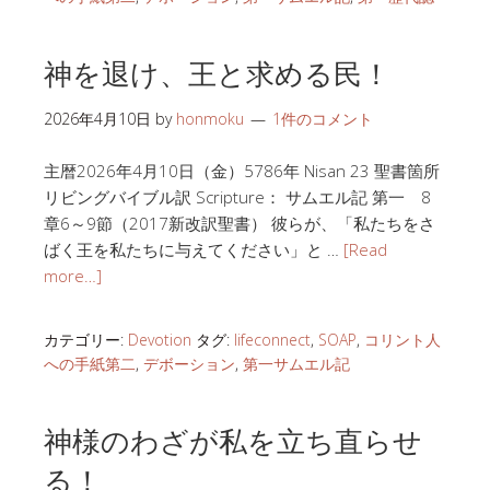
神を退け、王と求める民！
2026年4月10日
by
honmoku
1件のコメント
主暦2026年4月10日（金）5786年 Nisan 23 聖書箇所
リビングバイブル訳 Scripture： サムエル記 第一 8
章6～9節（2017新改訳聖書） 彼らが、「私たちをさ
ばく王を私たちに与えてください」と …
[Read
more…]
カテゴリー:
Devotion
タグ:
lifeconnect
,
SOAP
,
コリント人
への手紙第二
,
デボーション
,
第一サムエル記
神様のわざが私を立ち直らせ
る！