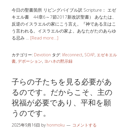
今日の聖書箇所 リビングバイブル訳 Scripture： エゼ
キエル書 44章6～7節2017新改訳聖書） あなたは、
反逆のイスラエルの家にこう言え。『神である主はこ
う言われる。イスラエルの家よ。あなたがたのあらゆ
る忌み …
[Read more…]
カテゴリー:
Devotion
タグ:
lifeconnect
,
SOAP
,
エゼキエル
書
,
デボーション
,
ヨハネの黙示録
子らの子たちを見る必要があ
るのです。だからこそ、主の
祝福が必要であり、平和を願
うのです。
2025年9月16日
by
honmoku
コメントする