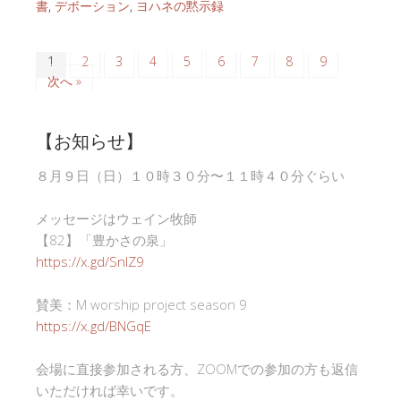
書
,
デボーション
,
ヨハネの黙示録
1
2
3
4
5
6
7
8
9
次へ »
【お知らせ】
８月９日（日）１０時３０分〜１１時４０分ぐらい
メッセージはウェイン牧師
【82】「豊かさの泉」
https://x.gd/SnlZ9
賛美：M worship project season 9
https://x.gd/BNGqE
会場に直接参加される方、ZOOMでの参加の方も返信
いただければ幸いです。