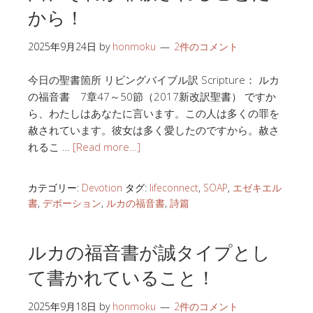
から！
2025年9月24日
by
honmoku
2件のコメント
今日の聖書箇所 リビングバイブル訳 Scripture： ルカ
の福音書 7章47～50節（2017新改訳聖書） ですか
ら、わたしはあなたに言います。この人は多くの罪を
赦されています。彼女は多く愛したのですから。赦さ
れるこ …
[Read more…]
カテゴリー:
Devotion
タグ:
lifeconnect
,
SOAP
,
エゼキエル
書
,
デボーション
,
ルカの福音書
,
詩篇
ルカの福音書が誠タイプとし
て書かれていること！
2025年9月18日
by
honmoku
2件のコメント