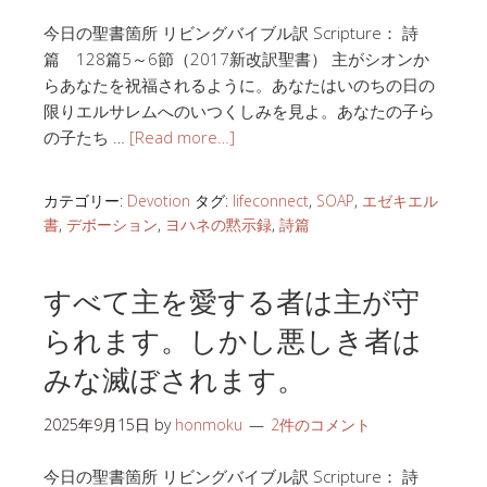
今日の聖書箇所 リビングバイブル訳 Scripture： 詩
篇 128篇5～6節（2017新改訳聖書） 主がシオンか
らあなたを祝福されるように。あなたはいのちの日の
限りエルサレムへのいつくしみを見よ。あなたの子ら
の子たち …
[Read more…]
カテゴリー:
Devotion
タグ:
lifeconnect
,
SOAP
,
エゼキエル
書
,
デボーション
,
ヨハネの黙示録
,
詩篇
すべて主を愛する者は主が守
られます。しかし悪しき者は
みな滅ぼされます。
2025年9月15日
by
honmoku
2件のコメント
今日の聖書箇所 リビングバイブル訳 Scripture： 詩