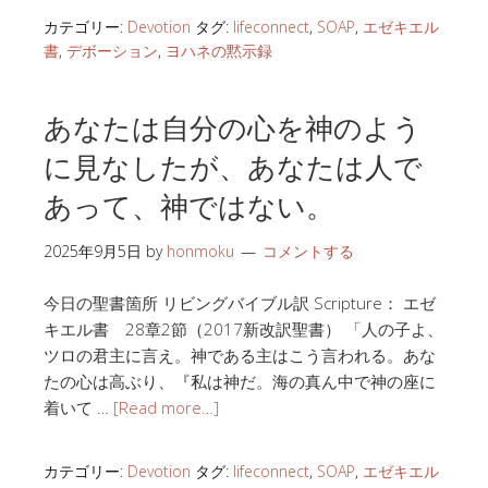
カテゴリー:
Devotion
タグ:
lifeconnect
,
SOAP
,
エゼキエル
書
,
デボーション
,
ヨハネの黙示録
あなたは自分の心を神のよう
に見なしたが、あなたは人で
あって、神ではない。
2025年9月5日
by
honmoku
コメントする
今日の聖書箇所 リビングバイブル訳 Scripture： エゼ
キエル書 28章2節（2017新改訳聖書） 「人の子よ、
ツロの君主に言え。神である主はこう言われる。あな
たの心は高ぶり、『私は神だ。海の真ん中で神の座に
着いて …
[Read more…]
カテゴリー:
Devotion
タグ:
lifeconnect
,
SOAP
,
エゼキエル