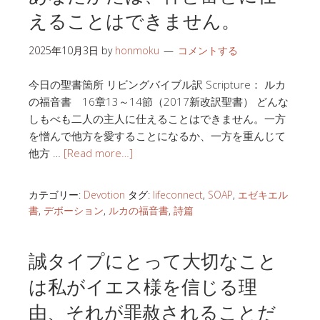
えることはできません。
2025年10月3日
by
honmoku
コメントする
今日の聖書箇所 リビングバイブル訳 Scripture： ルカ
の福音書 16章13～14節（2017新改訳聖書） どんな
しもべも二人の主人に仕えることはできません。一方
を憎んで他方を愛することになるか、一方を重んじて
他方 …
[Read more…]
カテゴリー:
Devotion
タグ:
lifeconnect
,
SOAP
,
エゼキエル
書
,
デボーション
,
ルカの福音書
,
詩篇
誠タイプにとって大切なこと
は私がイエス様を信じる理
由、それが罪赦されることだ