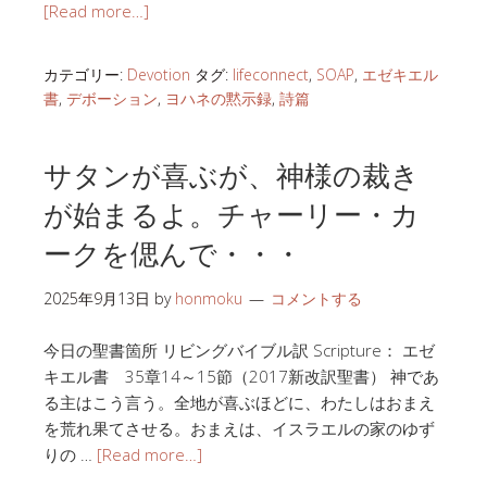
[Read more…]
カテゴリー:
Devotion
タグ:
lifeconnect
,
SOAP
,
エゼキエル
書
,
デボーション
,
ヨハネの黙示録
,
詩篇
サタンが喜ぶが、神様の裁き
が始まるよ。チャーリー・カ
ークを偲んで・・・
2025年9月13日
by
honmoku
コメントする
今日の聖書箇所 リビングバイブル訳 Scripture： エゼ
キエル書 35章14～15節（2017新改訳聖書） 神であ
る主はこう言う。全地が喜ぶほどに、わたしはおまえ
を荒れ果てさせる。おまえは、イスラエルの家のゆず
りの …
[Read more…]