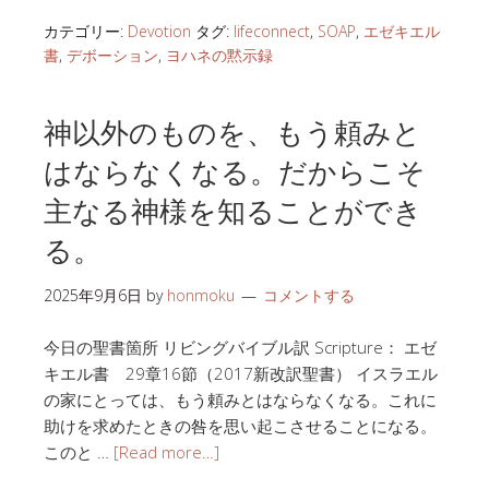
カテゴリー:
Devotion
タグ:
lifeconnect
,
SOAP
,
エゼキエル
書
,
デボーション
,
ヨハネの黙示録
神以外のものを、もう頼みと
はならなくなる。だからこそ
主なる神様を知ることができ
る。
2025年9月6日
by
honmoku
コメントする
今日の聖書箇所 リビングバイブル訳 Scripture： エゼ
キエル書 29章16節（2017新改訳聖書） イスラエル
の家にとっては、もう頼みとはならなくなる。これに
助けを求めたときの咎を思い起こさせることになる。
このと …
[Read more…]