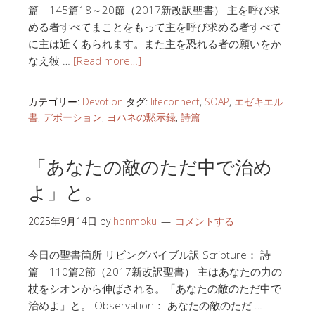
篇 145篇18～20節（2017新改訳聖書） 主を呼び求
める者すべてまことをもって主を呼び求める者すべて
に主は近くあられます。また主を恐れる者の願いをか
なえ彼 …
[Read more…]
カテゴリー:
Devotion
タグ:
lifeconnect
,
SOAP
,
エゼキエル
書
,
デボーション
,
ヨハネの黙示録
,
詩篇
「あなたの敵のただ中で治め
よ」と。
2025年9月14日
by
honmoku
コメントする
今日の聖書箇所 リビングバイブル訳 Scripture： 詩
篇 110篇2節（2017新改訳聖書） 主はあなたの力の
杖をシオンから伸ばされる。「あなたの敵のただ中で
治めよ」と。 Observation： あなたの敵のただ …