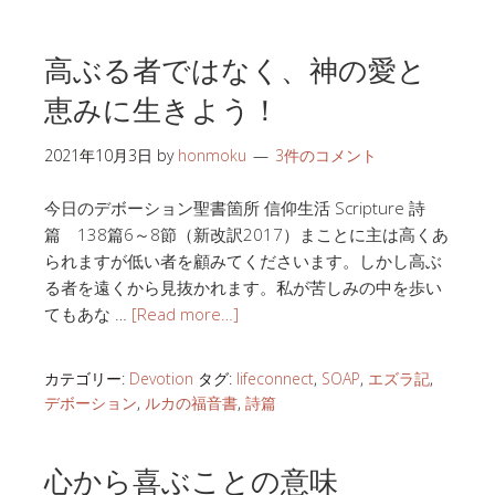
高ぶる者ではなく、神の愛と
恵みに生きよう！
2021年10月3日
by
honmoku
3件のコメント
今日のデボーション聖書箇所 信仰生活 Scripture 詩
篇 138篇6～8節（新改訳2017）まことに主は高くあ
られますが低い者を顧みてくださいます。しかし高ぶ
る者を遠くから見抜かれます。私が苦しみの中を歩い
てもあな …
[Read more…]
カテゴリー:
Devotion
タグ:
lifeconnect
,
SOAP
,
エズラ記
,
デボーション
,
ルカの福音書
,
詩篇
心から喜ぶことの意味