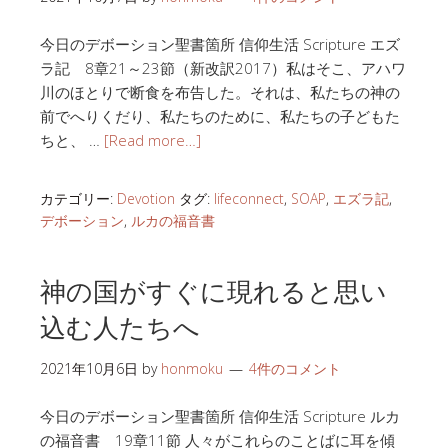
今日のデボーション聖書箇所 信仰生活 Scripture エズ
ラ記 8章21～23節（新改訳2017）私はそこ、アハワ
川のほとりで断食を布告した。それは、私たちの神の
前でへりくだり、私たちのために、私たちの子どもた
ちと、 …
[Read more…]
カテゴリー:
Devotion
タグ:
lifeconnect
,
SOAP
,
エズラ記
,
デボーション
,
ルカの福音書
神の国がすぐに現れると思い
込む人たちへ
2021年10月6日
by
honmoku
4件のコメント
今日のデボーション聖書箇所 信仰生活 Scripture ルカ
の福音書 19章11節 人々がこれらのことばに耳を傾