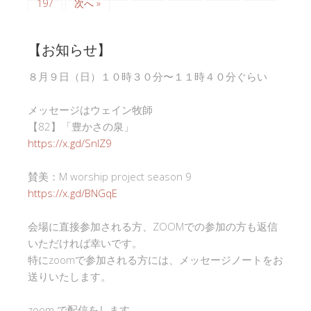
197
次へ »
【お知らせ】
８月９日（日）１０時３０分〜１１時４０分ぐらい
メッセージはウェイン牧師
【82】「豊かさの泉」
https://x.gd/SnlZ9
賛美：M worship project season 9
https://x.gd/BNGqE
会場に直接参加される方、ZOOMでの参加の方も返信
いただければ幸いです。
特にzoomで参加される方には、メッセージノートをお
送りいたします。
zoom で配信をします。