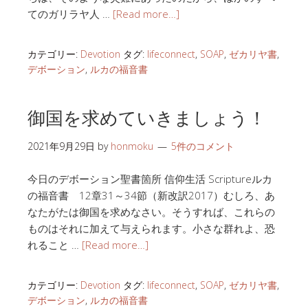
てのガリラヤ人 …
[Read more…]
カテゴリー:
Devotion
タグ:
lifeconnect
,
SOAP
,
ゼカリヤ書
,
デボーション
,
ルカの福音書
御国を求めていきましょう！
2021年9月29日
by
honmoku
5件のコメント
今日のデボーション聖書箇所 信仰生活 Scriptureルカ
の福音書 12章31～34節（新改訳2017）むしろ、あ
なたがたは御国を求めなさい。そうすれば、これらの
ものはそれに加えて与えられます。小さな群れよ、恐
れること …
[Read more…]
カテゴリー:
Devotion
タグ:
lifeconnect
,
SOAP
,
ゼカリヤ書
,
デボーション
,
ルカの福音書