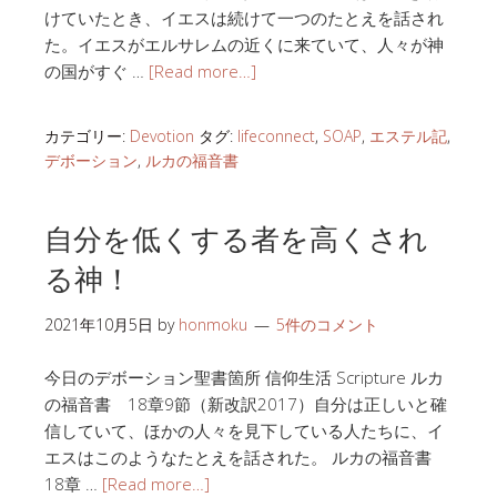
けていたとき、イエスは続けて一つのたとえを話され
た。イエスがエルサレムの近くに来ていて、人々が神
の国がすぐ …
[Read more…]
カテゴリー:
Devotion
タグ:
lifeconnect
,
SOAP
,
エステル記
,
デボーション
,
ルカの福音書
自分を低くする者を高くされ
る神！
2021年10月5日
by
honmoku
5件のコメント
今日のデボーション聖書箇所 信仰生活 Scripture ルカ
の福音書 18章9節（新改訳2017）自分は正しいと確
信していて、ほかの人々を見下している人たちに、イ
エスはこのようなたとえを話された。 ルカの福音書
18章 …
[Read more…]