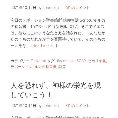
2021年10月2日
by
honmoku
6件のコメント
今日のデボーション聖書箇所 信仰生活 Scripture ルカ
の福音書 15章3～7節（新改訳2017）そこでイエス
は、彼らにこのようなたとえを話された。「あなたが
たのうちのだれかが羊を百匹持っていて、そのうちの
一匹をな …
[Read more…]
カテゴリー:
Devotion
タグ:
lifeconnect
,
SOAP
,
ゼカリヤ書
,
デボーション
,
ルカの福音書
,
詩篇
人を恐れず、神様の栄光を現
していこう！
2021年10月1日
by
honmoku
3件のコメント
今日のデボーション聖書箇所 信仰生活 Scriptureルカ