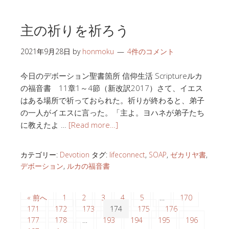
主の祈りを祈ろう
2021年9月28日
by
honmoku
4件のコメント
今日のデボーション聖書箇所 信仰生活 Scriptureルカ
の福音書 11章1～4節（新改訳2017）さて、イエス
はある場所で祈っておられた。祈りが終わると、弟子
の一人がイエスに言った。「主よ。ヨハネが弟子たち
に教えたよ …
[Read more…]
カテゴリー:
Devotion
タグ:
lifeconnect
,
SOAP
,
ゼカリヤ書
,
デボーション
,
ルカの福音書
« 前へ
1
2
3
4
5
…
170
171
172
173
174
175
176
177
178
…
193
194
195
196