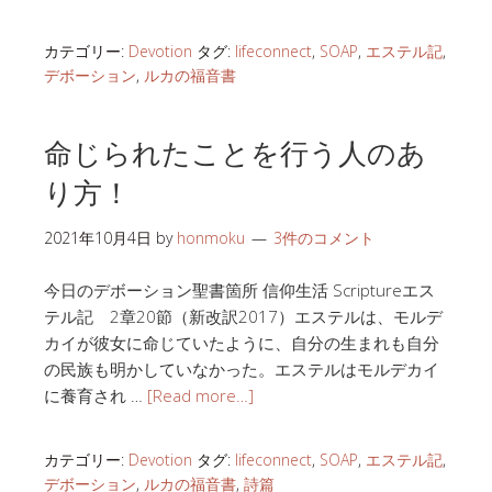
カテゴリー:
Devotion
タグ:
lifeconnect
,
SOAP
,
エステル記
,
デボーション
,
ルカの福音書
命じられたことを行う人のあ
り方！
2021年10月4日
by
honmoku
3件のコメント
今日のデボーション聖書箇所 信仰生活 Scriptureエス
テル記 2章20節（新改訳2017）エステルは、モルデ
カイが彼女に命じていたように、自分の生まれも自分
の民族も明かしていなかった。エステルはモルデカイ
に養育され …
[Read more…]
カテゴリー:
Devotion
タグ:
lifeconnect
,
SOAP
,
エステル記
,
デボーション
,
ルカの福音書
,
詩篇