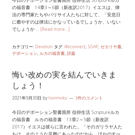
の福音書 14章3～6節（新改訳2017）イエスは、律
法の専門家たちやパリサイ人たちに対して、「安息日
に癒やすのは律法にかなっているでしょうか、いない
でしょうか …
[Read more…]
カテゴリー:
Devotion
タグ:
lifeconnect
,
SOAP
,
ゼカリヤ書
,
デボーション
,
ルカの福音書
,
詩篇
悔い改めの実を結んでいきま
しょう！
2021年9月30日
by
honmoku
3件のコメント
今日のデボーション聖書箇所 信仰生活 Scriptureルカ
の福音書 ルカの福音書 13章2～5節（新改訳
2017）イエスは彼らに言われた。「そのガリラヤ人た
ちは、そのような災難にあったのだから、ほかのすべ